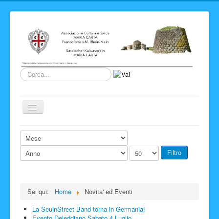
Cerca...
Cambia
navigazione
Home
Novita' ed Eventi
Filtro
Su di noi
Storia del Circolo
Sei qui:
Home
Novita' ed Eventi
Sardegna
La SeuinStreet Band torna in Germania!
Info e link
Evento Deleddiano Sabato 4 Luglio