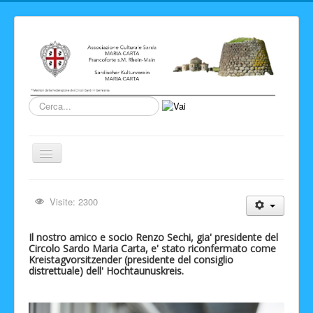
Cerca...
Cambia
navigazione
Home
Visite: 2300
Novita' ed Eventi
Su di noi
Il nostro amico e socio Renzo Sechi, gia' presidente del
Circolo Sardo Maria Carta, e' stato riconfermato come
Storia del Circolo
Kreistagvorsitzender (presidente del consiglio
distrettuale) dell' Hochtaunuskreis.
Sardegna
Info e link