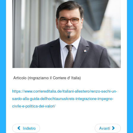
Facebook
Articolo (ringraziamo il Corriere d' Italia)
https://www.corriereditalia.de/italiani-allestero/renzo-sechi-un-
sardo-alla-guida-dellhochtaunuskreis-integrazione-impegno-
civile-e-politica-dei-valori/
Indietro
Avanti